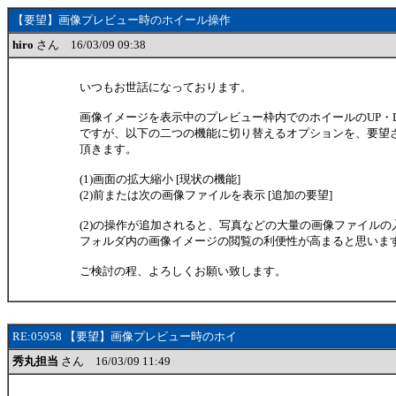
【要望】画像プレビュー時のホイール操作
hiro
さん 16/03/09 09:38
いつもお世話になっております。
画像イメージを表示中のプレビュー枠内でのホイールのUP・D
ですが、以下の二つの機能に切り替えるオプションを、要望
頂きます。
(1)画面の拡大縮小 [現状の機能]
(2)前または次の画像ファイルを表示 [追加の要望]
(2)の操作が追加されると、写真などの大量の画像ファイルの
フォルダ内の画像イメージの閲覧の利便性が高まると思いま
ご検討の程、よろしくお願い致します。
RE:05958 【要望】画像プレビュー時のホイ
秀丸担当
さん 16/03/09 11:49