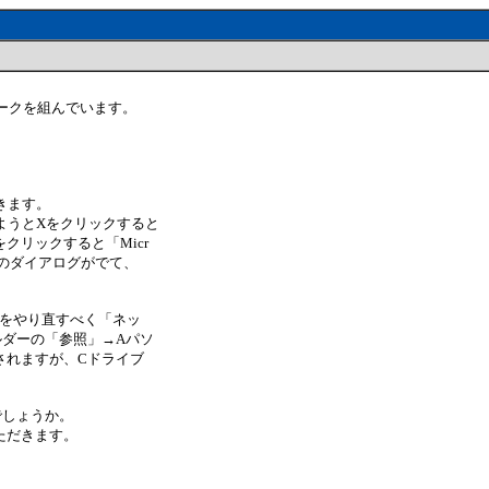
ワークを組んでいます。
きます。
ようとXをクリックすると
クリックすると「Micr
ん」とのダイアログがでて、
定をやり直すべく「ネッ
ルダーの「参照」→Aパソ
されますが、Cドライブ
でしょうか。
ただきます。