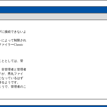
ブに接続できないよ
トによって制限され
ラーClassic
ることとしては、管
、非管理者と管理者
すが、秀丸ファイ
みになっているはず
得るようです。
ようで、管理者のこ