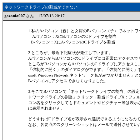
ネットワークドライブの割当ができない
gazania007
さん 17/07/13 20:17
1.私のAパソコン（親）と女房のBパソコン（子）でネット
Aパソコン：XにBパソコンのCドライブを割当
Bパソコン：XにAパソコンのCドライブを割当
2.ところが、最近下記症状が発生しています。
AパソコンからBパソコンのCドライブには正常にアクセスで
ところがBパソコンからAパソコンのCドライブにアクセスし
「強制的に開く」のダイアログがでます。「強制的に開く」を
osoft Windows Network:ネットワーク名がみつかりませ
Bパソコンにアクセスできなくなりました。
3.そこでBパソコンで「ネットワークドライブの割当」の設
トワークドライブの割当」クリック→割当ドライブX：フォ
コン名をクリックしてもドキュメントやピクチャー等は表示
は表示されません。
どうすればCドライブ名が表示され選択できるようになるの
なお、各要点のスクリーンショットはメールで送付させてい