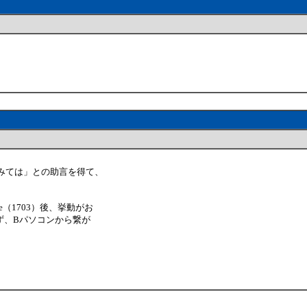
してみては」との助言を得て、
ate（1703）後、挙動がお
ず、Bパソコンから繋が