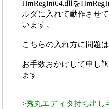
HmRegIni64.dllをH
ルダに入れて動作させ
います。
こちらの入れ方に問題
お手数おかけして申し
ます
>秀丸エディタ持ち出し