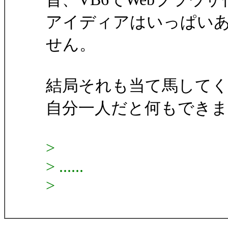
アイディアはいっぱい
せん。
結局それも当て馬して
自分一人だと何もでき
>
> ......
>